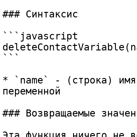
### Синтаксис

```javascript

deleteContactVariable(na
```

* `name` - (строка) имя
переменной

### Возвращаемые значени
Эта функция ничего не в