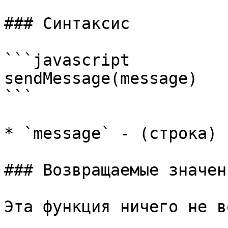
### Синтаксис

```javascript

sendMessage(message)

```

* `message` - (строка) 
### Возвращаемые значени
Эта функция ничего не в