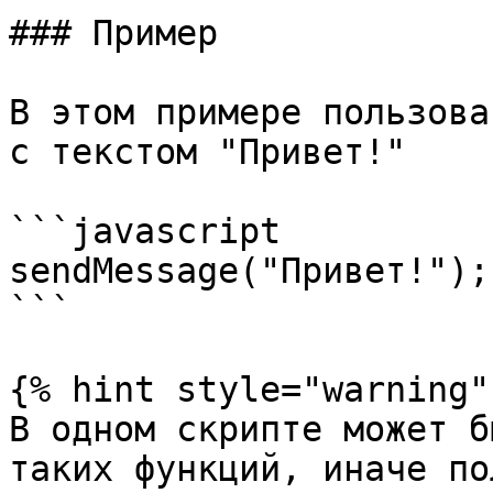
### Пример

В этом примере пользова
с текстом "Привет!"

```javascript

sendMessage("Привет!");

```

{% hint style="warning" 
В одном скрипте может б
таких функций, иначе по